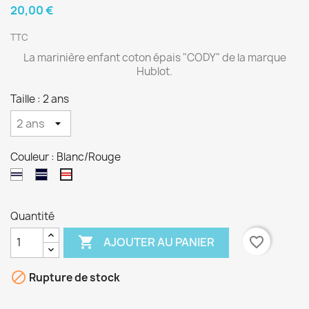
20,00 €
TTC
La marinière enfant coton épais "CODY" de la marque
Hublot.
Taille : 2 ans
Couleur : Blanc/Rouge
Blanc/Marine
Marine/Blanc
Blanc/Rouge
Quantité

favorite_border
AJOUTER AU PANIER

Rupture de stock