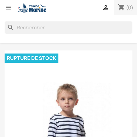
shopping_cart


(0)
search
RUPTURE DE STOCK