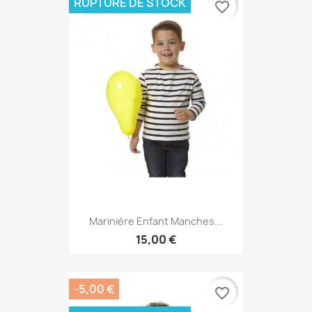
RUPTURE DE STOCK
favorite_border
Marinière Enfant Manches...
15,00 €
-5,00 €
favorite_border