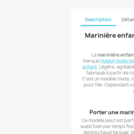
Description
Détai
Marinière enfa
La
marinière enfa
marque
Hublot mode ma
enfant
. Légère, agréable
fabriqué à partir de c
C'est un modèle mixte, i
pour fille. Cependant c
Porter une mari
Ce modèle peut est parfa
aussi bien par temps fra
temps chaud tel quel. V