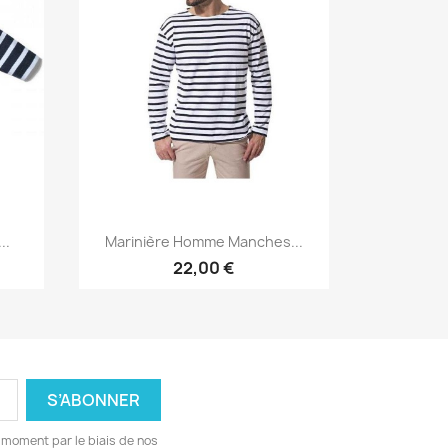
Aperçu rapide

..
Marinière Homme Manches...
+1
22,00 €
 moment par le biais de nos