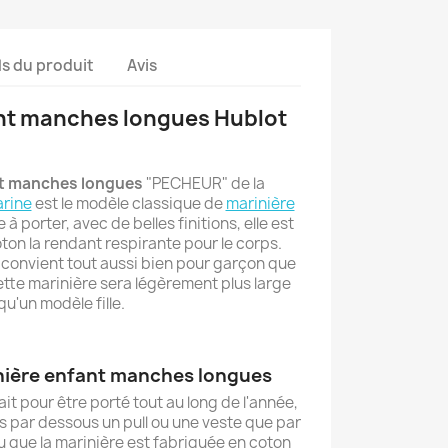
ls du produit
Avis
nt manches longues Hublot
nt manches longues
"PECHEUR" de la
rine
est le modèle classique de
marinière
 à porter, avec de belles finitions, elle est
oton la rendant respirante pour le corps.
l convient tout aussi bien pour garçon que
ette marinière sera légèrement plus large
qu'un modèle fille.
nière enfant manches longues
it pour être porté tout au long de l'année,
is par dessous un pull ou une veste que par
u que la marinière est fabriquée en coton