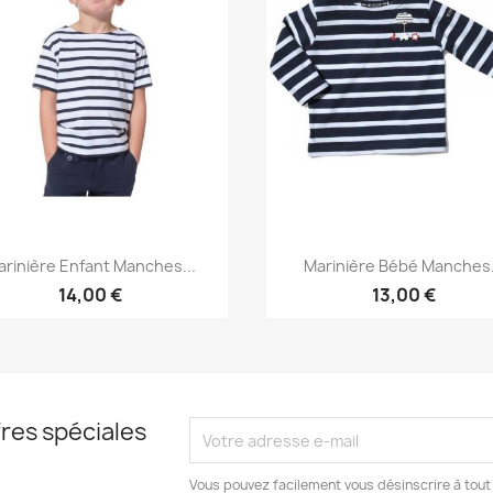
Aperçu rapide
Aperçu rapide


rinière Enfant Manches...
Marinière Bébé Manches.
+4
14,00 €
13,00 €
res spéciales
Vous pouvez facilement vous désinscrire à tout