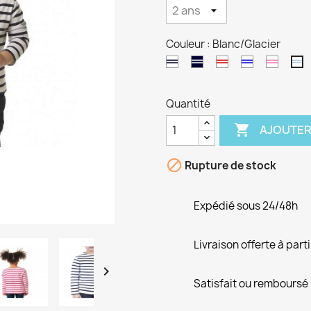
Couleur : Blanc/Glacier
Blanc/Marine
Marine/Blanc
Blanc/Rouge
Blanc/Bugatt
Blanc/
Bl
Quantité

AJOUTER

Rupture de stock
Expédié sous 24/48h
Livraison offerte à part

Satisfait ou remboursé