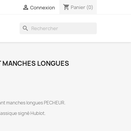
shopping_cart

Panier
(0)
Connexion
search
T MANCHES LONGUES
fant manches longues PECHEUR.
lassique signé Hublot.