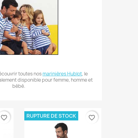
écouvrir toutes nos
marinières Hublot
, le
lement disponible pour femme, homme et
bébé.
RUPTURE DE STOCK
favorite_border
favorite_border