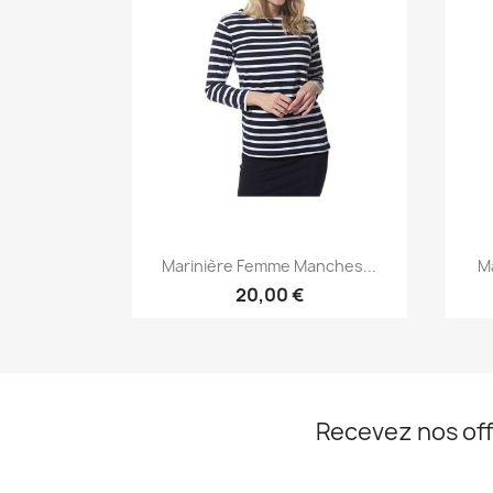
Aperçu rapide

Marinière Femme Manches...
Ma
+1
20,00 €
Recevez nos off