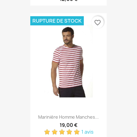
RUPTURE DE STOCK
favorite_border
Marinière Homme Manches...
19,00 €
1 avis