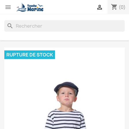
shopping_cart


(0)
search
RUPTURE DE STOCK