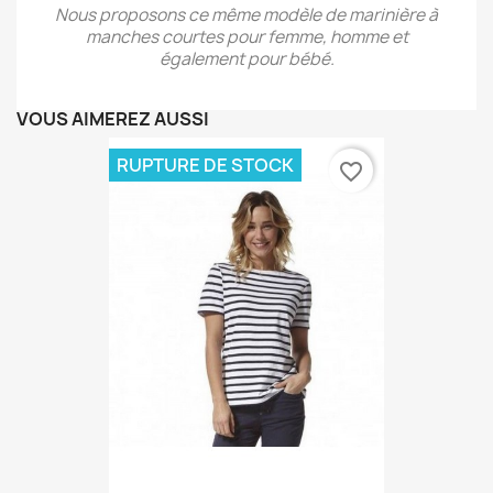
Nous proposons ce même modèle de marinière à
manches courtes pour femme, homme et
également pour bébé.
VOUS AIMEREZ AUSSI
RUPTURE DE STOCK
favorite_border