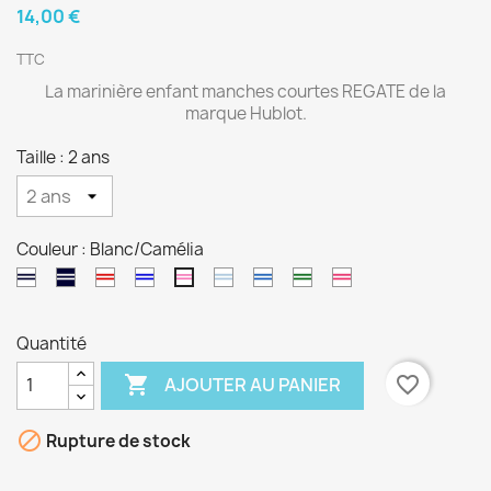
14,00 €
TTC
La marinière enfant manches courtes REGATE de la
marque Hublot.
Taille : 2 ans
Couleur : Blanc/Camélia
Blanc/Marine
Marine/Blanc
Blanc/Rouge
Blanc/Bugatti
Blanc/Glacier
Blanc/Océan
Blanc/Kaki
Blanc/Goji
Blanc/Camélia
Quantité

favorite_border
AJOUTER AU PANIER

Rupture de stock