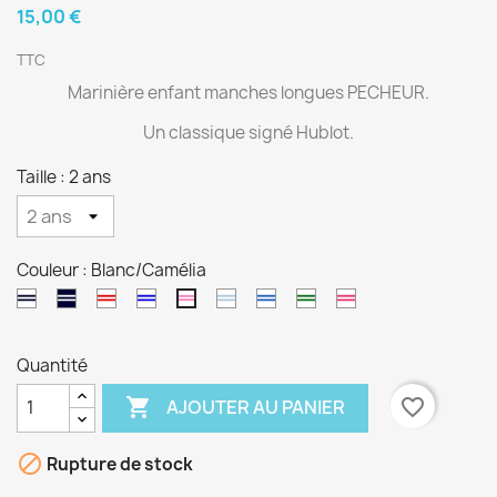
15,00 €
TTC
Marinière enfant manches longues PECHEUR.
Un classique signé Hublot.
Taille : 2 ans
Couleur : Blanc/Camélia
Blanc/Marine
Marine/Blanc
Blanc/Rouge
Blanc/Bugatti
Blanc/Glacier
Blanc/Océan
Blanc/Kaki
Blanc/Goji
Blanc/Camélia
Quantité

favorite_border
AJOUTER AU PANIER

Rupture de stock