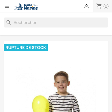
shopping_cart


(0)
search
RUPTURE DE STOCK