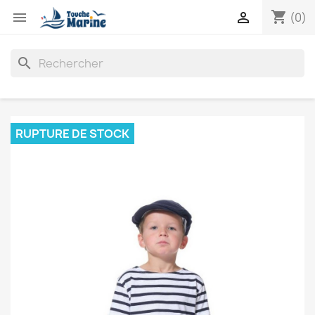
shopping_cart


(0)
search
RUPTURE DE STOCK