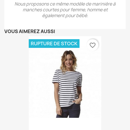
Nous proposons ce même modèle de marinière à
manches courtes pour femme, homme et
également pour bébé.
VOUS AIMEREZ AUSSI
RUPTURE DE STOCK
favorite_border