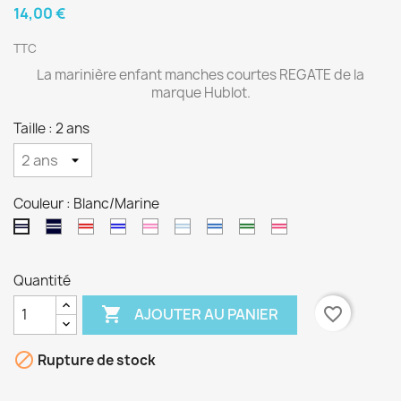
14,00 €
TTC
La marinière enfant manches courtes REGATE de la
marque Hublot.
Taille : 2 ans
Couleur : Blanc/Marine
Marine/Blanc
Blanc/Rouge
Blanc/Bugatti
Blanc/Camélia
Blanc/Glacier
Blanc/Océan
Blanc/Kaki
Blanc/Goji
Blanc/Marine
Quantité

favorite_border
AJOUTER AU PANIER

Rupture de stock