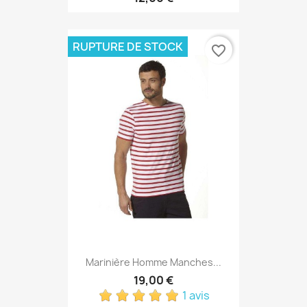
RUPTURE DE STOCK
favorite_border
Marinière Homme Manches...
19,00 €
1 avis