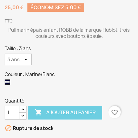
25,00 €
ÉCONOMISEZ 5,00 €
TTC
Pull marin épais enfant ROBB de la marque Hublot, trois
couleurs avec boutons épaule.
Taille : 3 ans
Couleur : Marine/Blanc
Marine/Blanc
Quantité

favorite_border
AJOUTER AU PANIER

Rupture de stock