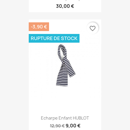
30,00 €
-3,90 €
favorite_border
RUPTURE DE STOCK
Echarpe Enfant HUBLOT
9,00 €
12,90 €