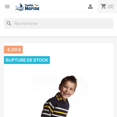
shopping_cart


(0)
search
-5,00 €
RUPTURE DE STOCK