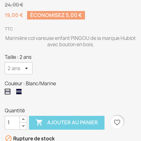
24,00 €
19,00 €
ÉCONOMISEZ 5,00 €
TTC
Marinière col vareuse enfant PINGOU de la marque Hublot
avec bouton en bois.
Taille : 2 ans
Couleur : Blanc/Marine
Marine/Blanc
Blanc/Marine
Quantité

favorite_border
AJOUTER AU PANIER

Rupture de stock