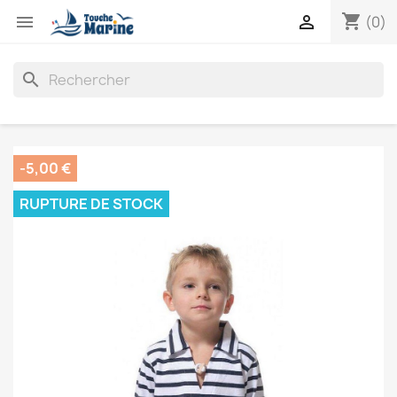
shopping_cart


(0)
search
-5,00 €
RUPTURE DE STOCK