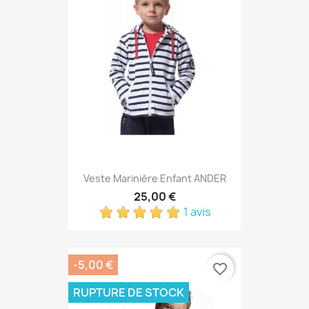
Veste Marinière Enfant ANDER
25,00 €
1 avis
-5,00 €
favorite_border
RUPTURE DE STOCK